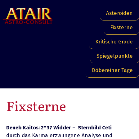
Skip
to
Asteroiden
content
Fixsterne
Kritische Grade
Spiegelpunkte
Döbereiner Tage
Fixsterne
Deneb Kaitos: 2°37 Widder – Sternbild Ceti
durch das Karma erzwungene Analyse und